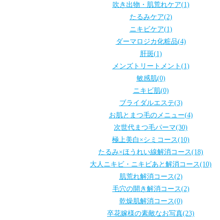
吹き出物・肌荒れケア(1)
たるみケア(2)
ニキビケア(1)
ダーマロジカ化粧品(4)
肝斑(1)
メンズトリートメント(1)
敏感肌(0)
ニキビ肌(0)
ブライダルエステ(3)
お肌とまつ毛のメニュー(4)
次世代まつ毛パーマ(30)
極上美白×シミコース(10)
たるみ×ほうれい線解消コース(18)
大人ニキビ・ニキビあと解消コース(10)
肌荒れ解消コース(2)
毛穴の開き解消コース(2)
乾燥肌解消コース(0)
卒花嫁様の素敵なお写真(23)