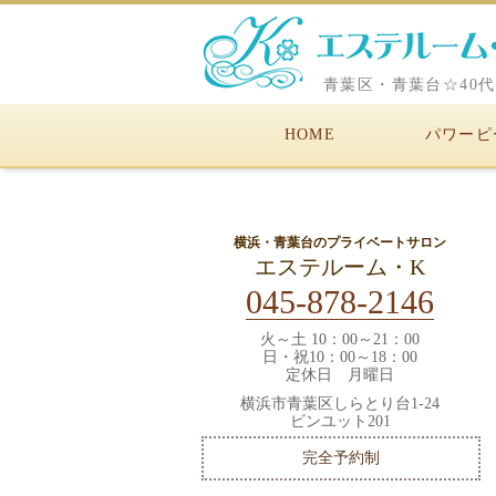
青葉区・青葉台☆40
横浜・青葉台・フ
HOME
パワーピ
ャル/ブライダル/
まつ毛パーマ☆エ
横浜・青葉台のプライベートサロン
エステルーム・K
ーム・K
045-878-2146
火～土 10：00～21：00
日・祝10：00～18：00
定休日 月曜日
横浜市青葉区しらとり台1-24
ビンユット201
完全予約制