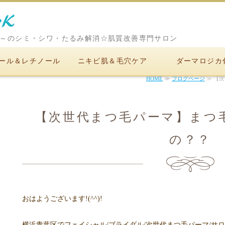
代～のシミ・シワ・たるみ解消☆肌質改善専門サロン
ェイシ
ール＆レチノール
ニキビ肌＆毛穴ケア
ダーマロジカ
次世代
HOME
≫
ブログページ
≫ 【
ステル
【次世代まつ毛パーマ】まつ
の？？
おはようございます!(^^)!
横浜青葉区でフェイシャル/ブライダル/次世代まつ毛パーマ/サ