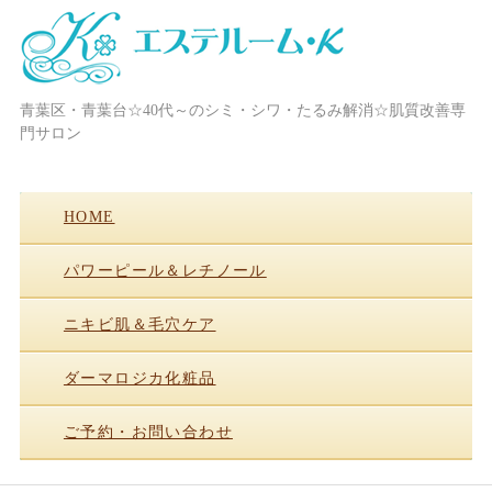
青葉区・青葉台☆40代～のシミ・シワ・たるみ解消☆肌質改善専
横浜・青葉台・フェイシャル/ブライ
門サロン
ダル/次世代まつ毛パーマ☆エステル
ーム・K
HOME
パワーピール＆レチノール
ニキビ肌＆毛穴ケア
ダーマロジカ化粧品
ご予約・お問い合わせ