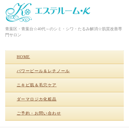
青葉区・青葉台☆40代～のシミ・シワ・たるみ解消☆肌質改善専
横浜・青葉台・フェイシャル/ブライ
門サロン
ダル/次世代まつ毛パーマ☆エステル
ーム・K
HOME
パワーピール＆レチノール
ニキビ肌＆毛穴ケア
ダーマロジカ化粧品
ご予約・お問い合わせ