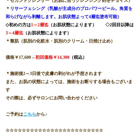
＊セカンドクレンザー（お肌に合うクレンジング剤をチョイス）
＊
リサーフェシング（乳酸が主成分のプロパワーピール。角質を
和らげながら剥離します。お肌状態よって4層迄塗布可能）
◇初めの方は
1～2層迄
（お肌状態によります） ◇2回目以降は
3～4層迄
（お肌状態によります）
＊整肌（肌別の化粧水・肌別のクリーム・日焼け止め）
価格￥17,600→
初回価格￥14,300
（税込）
＊施術後2～3日後で皮膚の剥がれが予想されます
また、お肌の状態によっては、施術をお断りする場合もございま
す
その際は、必ずサロンにお問い合わせください
ご予約は
こちら
から♪
☆☆☆☆☆☆☆☆☆☆☆☆☆☆☆☆☆☆☆☆☆☆☆☆