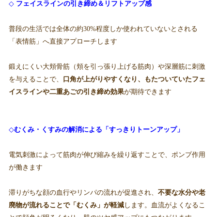
◇
フ
ェイスラインの引き締め＆リフトアップ感
普段の生活では全体の約30%程度しか使われていないとされる
「表情筋」へ直接アプローチします
鍛えにくい大頬骨筋（頬を引っ張り上げる筋肉）や深層筋に刺激
を与えることで、
口角が上がりやすくなり、もたついていたフェ
イスラインや二重あごの引き締め効果
が期待できます
◇
むくみ
・くすみの解消による「すっきりトーンアップ」
電気刺激によって筋肉が伸び縮みを繰り返すことで、ポンプ作用
が働きます
滞りがちな顔の血行やリンパの流れが促進され、
不要な水分や老
廃物が流れることで「むくみ」が軽減
します。血流がよくなるこ