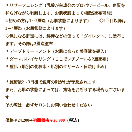
＊リサーフェシング（乳酸が主成分のプロパワーピール。角質を
和らげながら剥離します。お肌状態よって4層迄塗布可能）
◇初めの方は1～2層迄（お肌状態によります） ◇2回目以降は
3～4層迄（お肌状態によります）
◇気になる肝斑には、綿棒などの使って「ダイレクト」に塗布し
ます。その際は2層迄塗布
＊デープトリートメント（お肌に合った美容液を導入）
＊ダーマルレイヤリング（ここでレチノールを2層塗布）
＊整肌（肌別の化粧水・肌別のクリーム・日焼け止め）
＊施術後2～3日後で皮膚の剥がれが予想されます
また、お肌の状態によっては、施術をお断りする場合もございま
す
その際は、必ずサロンにお問い合わせください
価格￥24,200➡
初回価格￥20,900
（税込）