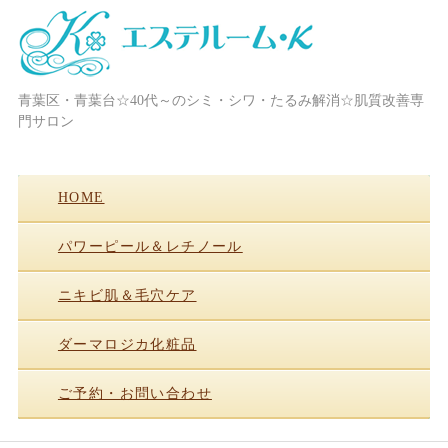
青葉区・青葉台☆40代～のシミ・シワ・たるみ解消☆肌質改善専
横浜・青葉台・フェイシャル/ブライ
門サロン
ダル/次世代まつ毛パーマ☆エステル
ーム・K
HOME
パワーピール＆レチノール
ニキビ肌＆毛穴ケア
ダーマロジカ化粧品
ご予約・お問い合わせ